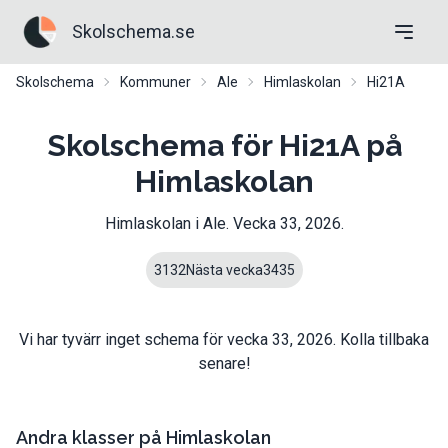
Skolschema.se
Skolschema
Kommuner
Ale
Himlaskolan
Hi21A
Skolschema för Hi21A på
Himlaskolan
Himlaskolan
i
Ale
. Vecka
33
,
2026
.
31
32
Nästa vecka
34
35
Vi har tyvärr inget schema för vecka
33
,
2026
. Kolla tillbaka
senare!
Andra klasser på
Himlaskolan