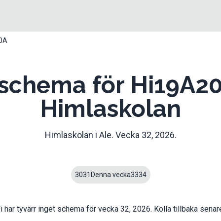
0A
schema för Hi19A2
Himlaskolan
Himlaskolan
i
Ale
. Vecka
32
,
2026
.
30
31
Denna vecka
33
34
i har tyvärr inget schema för vecka
32
,
2026
. Kolla tillbaka senar