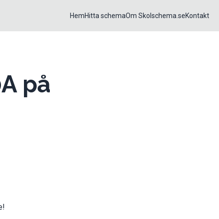
Hem
Hitta schema
Om Skolschema.se
Kontakt
0A på
e!