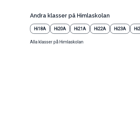
Andra klasser på
Himlaskolan
Hi18A
Hi20A
Hi21A
Hi22A
Hi23A
Hi
Alla klasser på Himlaskolan