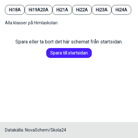
Hi18A
Hi19A20A
Hi21A
Hi22A
Hi23A
Hi24A
Alla klasser på Himlaskolan
Spara eller ta bort det här schemat från startsidan.
Spara till startsidan
Datakälla: NovaSchem/Skola24