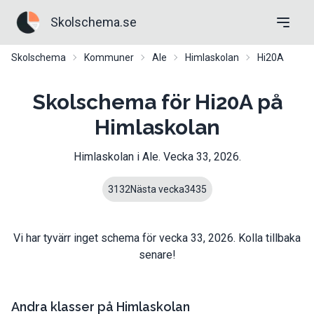
Skolschema.se
Skolschema
Kommuner
Ale
Himlaskolan
Hi20A
Skolschema för Hi20A på
Himlaskolan
Himlaskolan
i
Ale
. Vecka
33
,
2026
.
31
32
Nästa vecka
34
35
Vi har tyvärr inget schema för vecka
33
,
2026
. Kolla tillbaka
senare!
Andra klasser på
Himlaskolan