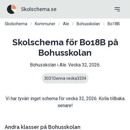
Skolschema.se
Skolschema
Kommuner
Ale
Bohusskolan
Bo18B
Skolschema för Bo18B på
Bohusskolan
Bohusskolan
i
Ale
. Vecka
32
,
2026
.
30
31
Denna vecka
33
34
Vi har tyvärr inget schema för vecka
32
,
2026
. Kolla tillbaka
senare!
Andra klasser på
Bohusskolan