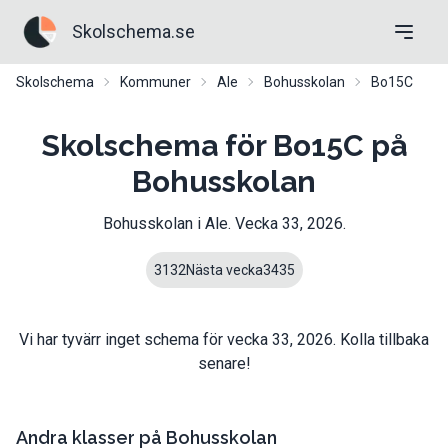
Skolschema.se
Skolschema
Kommuner
Ale
Bohusskolan
Bo15C
Skolschema för Bo15C på
Bohusskolan
Bohusskolan
i
Ale
. Vecka
33
,
2026
.
31
32
Nästa vecka
34
35
Vi har tyvärr inget schema för vecka
33
,
2026
. Kolla tillbaka
senare!
Andra klasser på
Bohusskolan