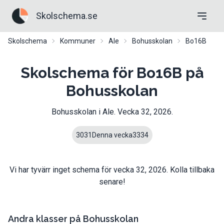
Skolschema.se
Skolschema
Kommuner
Ale
Bohusskolan
Bo16B
Skolschema för Bo16B på
Bohusskolan
Bohusskolan
i
Ale
. Vecka
32
,
2026
.
30
31
Denna vecka
33
34
Vi har tyvärr inget schema för vecka
32
,
2026
. Kolla tillbaka
senare!
Andra klasser på
Bohusskolan