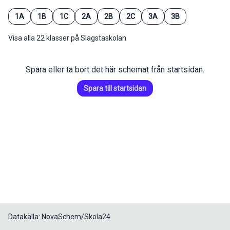
1A
1B
1C
2A
2B
2C
3A
3B
Visa alla 22 klasser på Slagstaskolan
Spara eller ta bort det här schemat från startsidan.
Spara till startsidan
Datakälla: NovaSchem/Skola24