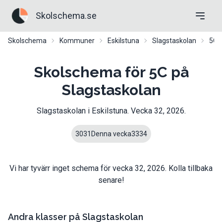
Skolschema.se
Skolschema
Kommuner
Eskilstuna
Slagstaskolan
5C
Skolschema för 5C på
Slagstaskolan
Slagstaskolan
i
Eskilstuna
. Vecka
32
,
2026
.
30
31
Denna vecka
33
34
Vi har tyvärr inget schema för vecka
32
,
2026
. Kolla tillbaka
senare!
Andra klasser på
Slagstaskolan