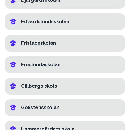
Djurgårdsskolan
Edvardslundsskolan
Fristadsskolan
Fröslundaskolan
Gillberga skola
Gökstensskolan
Hammargärdets skola