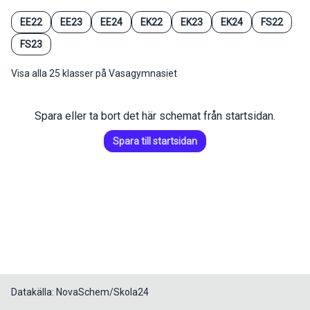
EE22
EE23
EE24
EK22
EK23
EK24
FS22
FS23
Visa alla 25 klasser på Vasagymnasiet
Spara eller ta bort det här schemat från startsidan.
Spara till startsidan
Datakälla: NovaSchem/Skola24