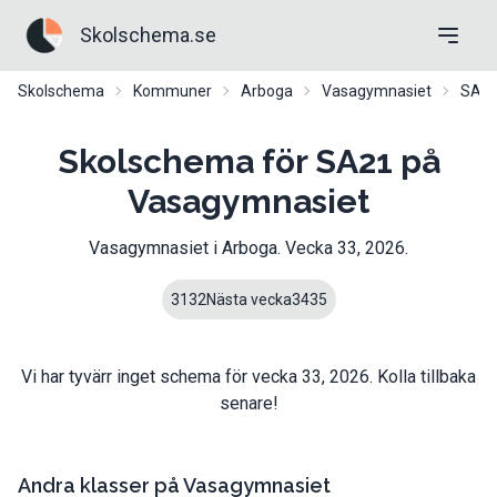
Skolschema.se
Skolschema
Kommuner
Arboga
Vasagymnasiet
SA2
Skolschema för SA21 på
Vasagymnasiet
Vasagymnasiet
i
Arboga
. Vecka
33
,
2026
.
31
32
Nästa vecka
34
35
Vi har tyvärr inget schema för vecka
33
,
2026
. Kolla tillbaka
senare!
Andra klasser på
Vasagymnasiet