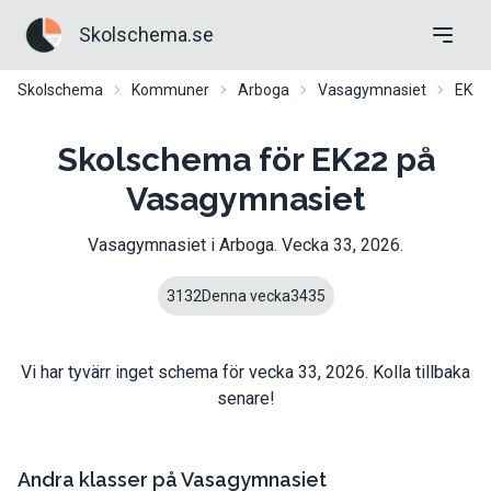
Skolschema.se
Skolschema
Kommuner
Arboga
Vasagymnasiet
EK22
Skolschema för EK22 på
Vasagymnasiet
Vasagymnasiet
i
Arboga
. Vecka
33
,
2026
.
31
32
Denna vecka
34
35
Vi har tyvärr inget schema för vecka
33
,
2026
. Kolla tillbaka
senare!
Andra klasser på
Vasagymnasiet