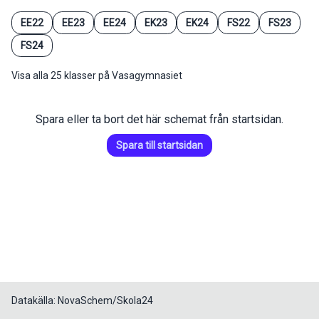
EE22
EE23
EE24
EK23
EK24
FS22
FS23
FS24
Visa alla 25 klasser på Vasagymnasiet
Spara eller ta bort det här schemat från startsidan.
Spara till startsidan
Datakälla: NovaSchem/Skola24