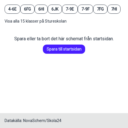
4-6E
6FG
6HI
6JK
7-9E
7-9F
7FG
7HI
Visa alla 15 klasser på Stureskolan
Spara eller ta bort det här schemat från startsidan.
Spara till startsidan
Datakälla: NovaSchem/Skola24