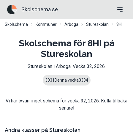
Skolschema.se
Skolschema
Kommuner
Arboga
Stureskolan
8HI
Skolschema för 8HI på
Stureskolan
Stureskolan
i
Arboga
. Vecka
32
,
2026
.
30
31
Denna vecka
33
34
Vi har tyvärr inget schema för vecka
32
,
2026
. Kolla tillbaka
senare!
Andra klasser på
Stureskolan