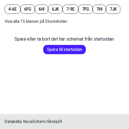
4-6E
6FG
6HI
6JK
7-9E
7FG
7HI
7JK
Visa alla 15 klasser på Stureskolan
Spara eller ta bort det här schemat från startsidan.
Spara till startsidan
Datakälla: NovaSchem/Skola24