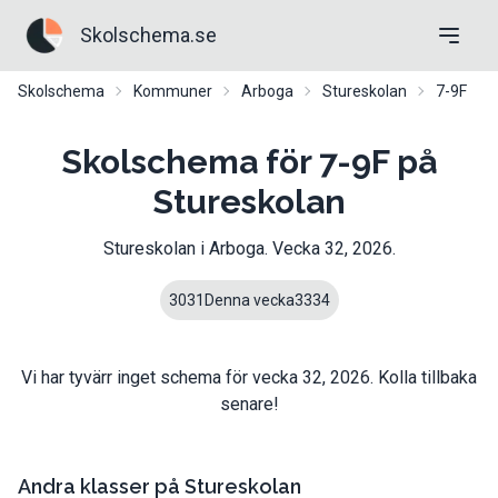
Skolschema.se
Skolschema
Kommuner
Arboga
Stureskolan
7-9F
Skolschema för 7-9F på
Stureskolan
Stureskolan
i
Arboga
. Vecka
32
,
2026
.
30
31
Denna vecka
33
34
Vi har tyvärr inget schema för vecka
32
,
2026
. Kolla tillbaka
senare!
Andra klasser på
Stureskolan