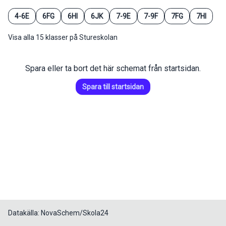
4-6E
6FG
6HI
6JK
7-9E
7-9F
7FG
7HI
Visa alla 15 klasser på Stureskolan
Spara eller ta bort det här schemat från startsidan.
Spara till startsidan
Datakälla: NovaSchem/Skola24