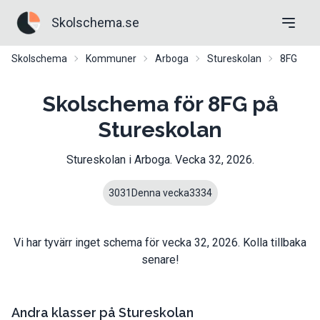
Skolschema.se
Skolschema
Kommuner
Arboga
Stureskolan
8FG
Skolschema för 8FG på
Stureskolan
Stureskolan
i
Arboga
. Vecka
32
,
2026
.
30
31
Denna vecka
33
34
Vi har tyvärr inget schema för vecka
32
,
2026
. Kolla tillbaka
senare!
Andra klasser på
Stureskolan