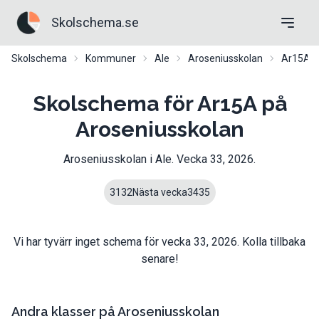
Skolschema.se
Skolschema
Kommuner
Ale
Aroseniusskolan
Ar15A
Skolschema för Ar15A på
Aroseniusskolan
Aroseniusskolan
i
Ale
. Vecka
33
,
2026
.
31
32
Nästa vecka
34
35
Vi har tyvärr inget schema för vecka
33
,
2026
. Kolla tillbaka
senare!
Andra klasser på
Aroseniusskolan