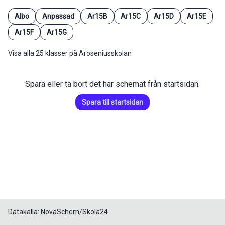
Albo
Anpassad
Ar15B
Ar15C
Ar15D
Ar15E
Ar15F
Ar15G
Visa alla 25 klasser på Aroseniusskolan
Spara eller ta bort det här schemat från startsidan.
Spara till startsidan
Datakälla: NovaSchem/Skola24