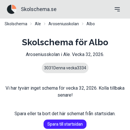
Skolschema.se
Skolschema
Ale
Aroseniusskolan
Albo
Skolschema för Albo
Aroseniusskolan
i
Ale
. Vecka
32
,
2026
.
30
31
Denna vecka
33
34
Vi har tyvärr inget schema för vecka
32
,
2026
. Kolla tillbaka
senare!
Spara eller ta bort det här schemat från startsidan.
Spara till startsidan