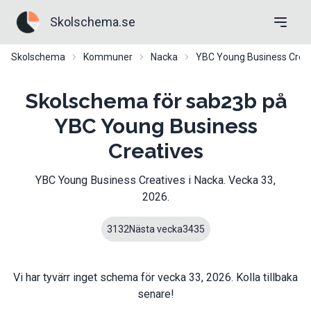
Skolschema.se
Skolschema
Kommuner
Nacka
YBC Young Business Crea
Skolschema för sab23b på
YBC Young Business
Creatives
YBC Young Business Creatives
i
Nacka
. Vecka
33
,
2026
.
31
32
Nästa vecka
34
35
Vi har tyvärr inget schema för vecka
33
,
2026
. Kolla tillbaka
senare!