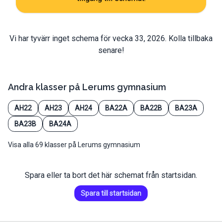
Vi har tyvärr inget schema för vecka
33
,
2026
. Kolla tillbaka
senare!
Andra klasser på
Lerums gymnasium
AH22
AH23
AH24
BA22A
BA22B
BA23A
BA23B
BA24A
Visa alla 69 klasser på Lerums gymnasium
Spara eller ta bort det här schemat från startsidan.
Spara till startsidan