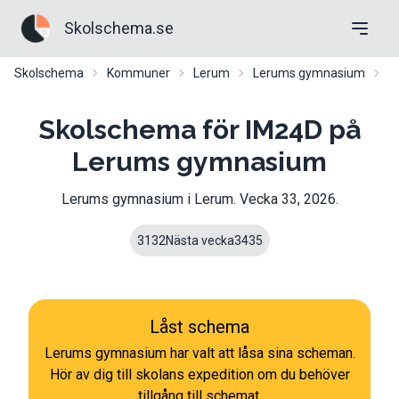
Skolschema.se
Skolschema
Kommuner
Lerum
Lerums gymnasium
I
Skolschema för IM24D på
Lerums gymnasium
Lerums gymnasium
i
Lerum
. Vecka
33
,
2026
.
31
32
Nästa vecka
34
35
Låst schema
Lerums gymnasium
har valt att låsa sina scheman.
Hör av dig till skolans expedition om du behöver
tillgång till schemat.