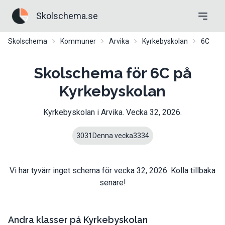
Skolschema.se
Skolschema
Kommuner
Arvika
Kyrkebyskolan
6C
Skolschema för 6C på
Kyrkebyskolan
Kyrkebyskolan
i
Arvika
. Vecka
32
,
2026
.
30
31
Denna vecka
33
34
Vi har tyvärr inget schema för vecka
32
,
2026
. Kolla tillbaka
senare!
Andra klasser på
Kyrkebyskolan