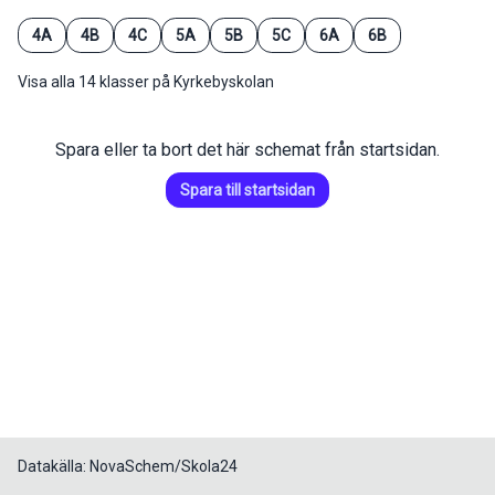
4A
4B
4C
5A
5B
5C
6A
6B
Visa alla 14 klasser på Kyrkebyskolan
Spara eller ta bort det här schemat från startsidan.
Spara till startsidan
Datakälla: NovaSchem/Skola24