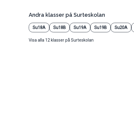
Andra klasser på
Surteskolan
Su18A
Su18B
Su19A
Su19B
Su20A
Visa alla 12 klasser på Surteskolan