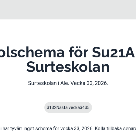
olschema för Su21A
Surteskolan
Surteskolan
i
Ale
. Vecka
33
,
2026
.
31
32
Nästa vecka
34
35
i har tyvärr inget schema för vecka
33
,
2026
. Kolla tillbaka senar