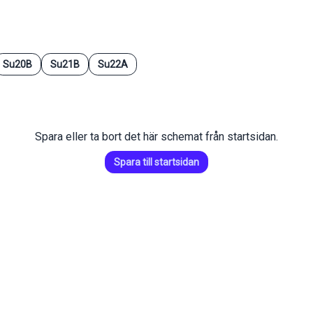
Su20B
Su21B
Su22A
Spara eller ta bort det här schemat från startsidan.
Spara till startsidan