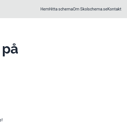
Hem
Hitta schema
Om Skolschema.se
Kontakt
 på
e!