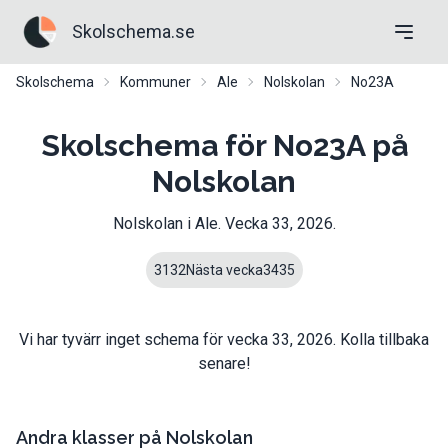
Skolschema.se
Skolschema
Kommuner
Ale
Nolskolan
No23A
Skolschema för No23A på
Nolskolan
Nolskolan
i
Ale
. Vecka
33
,
2026
.
31
32
Nästa vecka
34
35
Vi har tyvärr inget schema för vecka
33
,
2026
. Kolla tillbaka
senare!
Andra klasser på
Nolskolan