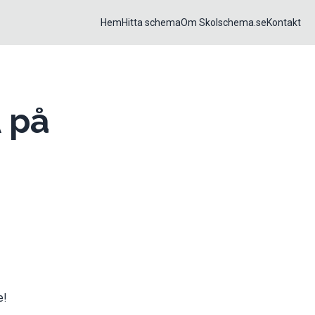
Hem
Hitta schema
Om Skolschema.se
Kontakt
 på
e!