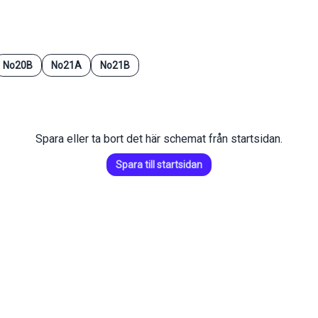
No20B
No21A
No21B
Spara eller ta bort det här schemat från startsidan.
Spara till startsidan