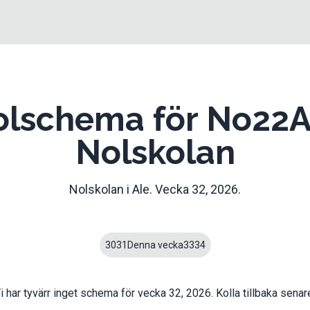
olschema för No22A
Nolskolan
Nolskolan
i
Ale
. Vecka
32
,
2026
.
30
31
Denna vecka
33
34
i har tyvärr inget schema för vecka
32
,
2026
. Kolla tillbaka senar