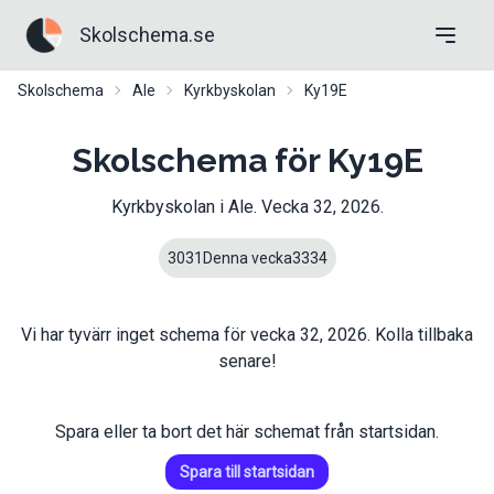
Skolschema.se
Skolschema
Ale
Kyrkbyskolan
Ky19E
Skolschema för Ky19E
Kyrkbyskolan
i
Ale
. Vecka
32
,
2026
.
30
31
Denna vecka
33
34
Vi har tyvärr inget schema för vecka
32
,
2026
. Kolla tillbaka
senare!
Spara eller ta bort det här schemat från startsidan.
Spara till startsidan