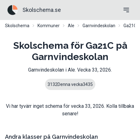
Skolschema.se
Skolschema
Kommuner
Ale
Garnvindeskolan
Ga21C
Skolschema för Ga21C på
Garnvindeskolan
Garnvindeskolan
i
Ale
. Vecka
33
,
2026
.
31
32
Denna vecka
34
35
Vi har tyvärr inget schema för vecka
33
,
2026
. Kolla tillbaka
senare!
Andra klasser på
Garnvindeskolan