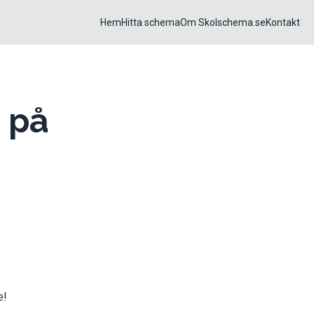
Hem
Hitta schema
Om Skolschema.se
Kontakt
 på
e!