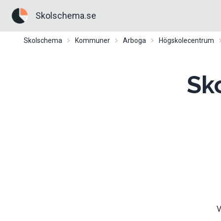
Skolschema.se
Skolschema
Kommuner
Arboga
Högskolecentrum
Sk
V