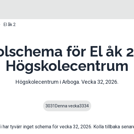
El åk 2
olschema för El åk 2
Högskolecentrum
Högskolecentrum
i
Arboga
. Vecka
32
,
2026
.
30
31
Denna vecka
33
34
i har tyvärr inget schema för vecka
32
,
2026
. Kolla tillbaka senar