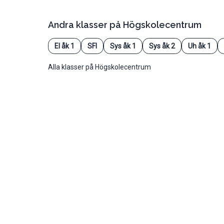
Andra klasser på
Högskolecentrum
El åk 1
SFI
Sys åk 1
Sys åk 2
Uh åk 1
Alla klasser på Högskolecentrum