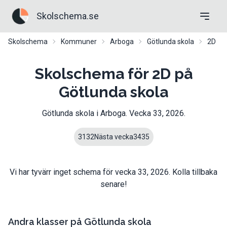
Skolschema.se
Skolschema
Kommuner
Arboga
Götlunda skola
2D
Skolschema för 2D på
Götlunda skola
Götlunda skola
i
Arboga
. Vecka
33
,
2026
.
31
32
Nästa vecka
34
35
Vi har tyvärr inget schema för vecka
33
,
2026
. Kolla tillbaka
senare!
Andra klasser på
Götlunda skola