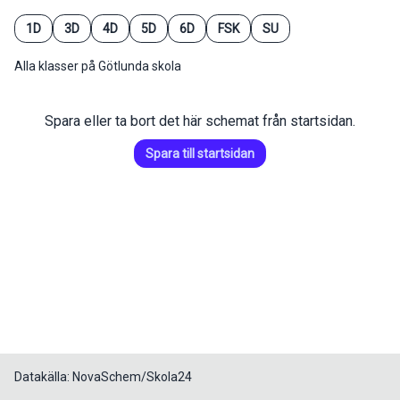
1D
3D
4D
5D
6D
FSK
SU
Alla klasser på Götlunda skola
Spara eller ta bort det här schemat från startsidan.
Spara till startsidan
Datakälla: NovaSchem/Skola24