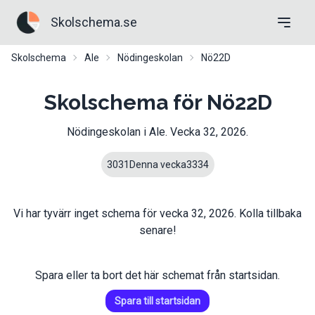
Skolschema.se
Skolschema
Ale
Nödingeskolan
Nö22D
Skolschema för Nö22D
Nödingeskolan
i
Ale
. Vecka
32
,
2026
.
30
31
Denna vecka
33
34
Vi har tyvärr inget schema för vecka
32
,
2026
. Kolla tillbaka
senare!
Spara eller ta bort det här schemat från startsidan.
Spara till startsidan