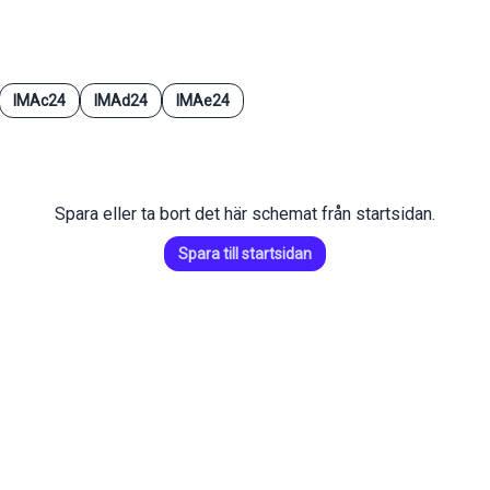
IMAc24
IMAd24
IMAe24
Spara eller ta bort det här schemat från startsidan.
Spara till startsidan