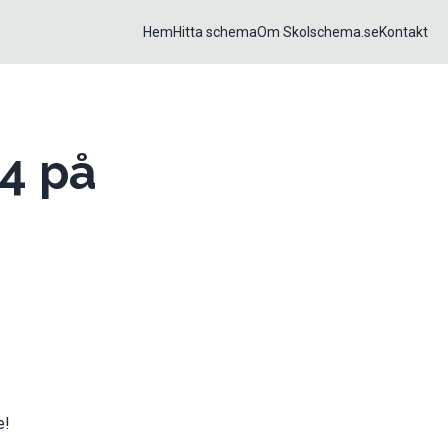
Hem
Hitta schema
Om Skolschema.se
Kontakt
4 på
e!