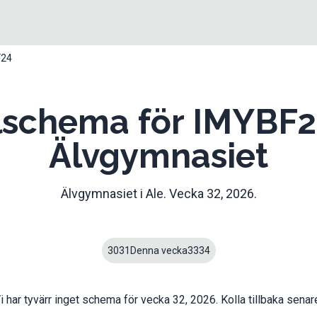
F24
lschema för IMYBF2
Älvgymnasiet
Älvgymnasiet
i
Ale
. Vecka
32
,
2026
.
30
31
Denna vecka
33
34
i har tyvärr inget schema för vecka
32
,
2026
. Kolla tillbaka senar