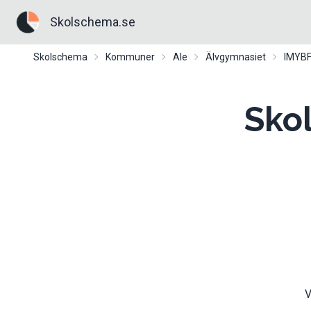
Skolschema.se
Skolschema
Kommuner
Ale
Älvgymnasiet
IMYB
Sko
V