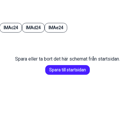
IMAc24
IMAd24
IMAe24
Spara eller ta bort det här schemat från startsidan.
Spara till startsidan