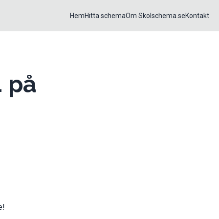
Hem
Hitta schema
Om Skolschema.se
Kontakt
4 på
e!