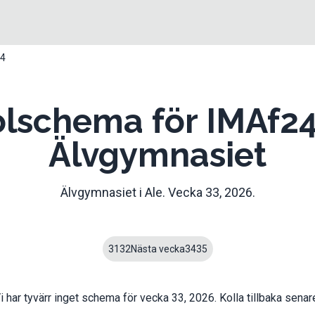
24
lschema för IMAf2
Älvgymnasiet
Älvgymnasiet
i
Ale
. Vecka
33
,
2026
.
31
32
Nästa vecka
34
35
i har tyvärr inget schema för vecka
33
,
2026
. Kolla tillbaka senar