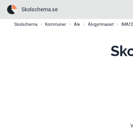
Skolschema.se
Skolschema
Kommuner
Ale
Älvgymnasiet
IMAf
Sko
V