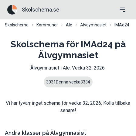
Skolschema.se
Skolschema
Kommuner
Ale
Älvgymnasiet
IMAd24
Skolschema för IMAd24 på
Älvgymnasiet
Älvgymnasiet
i
Ale
. Vecka
32
,
2026
.
30
31
Denna vecka
33
34
Vi har tyvärr inget schema för vecka
32
,
2026
. Kolla tillbaka
senare!
Andra klasser på
Älvgymnasiet