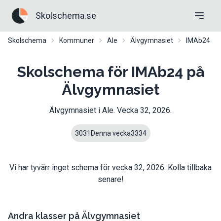
Skolschema.se
Skolschema
Kommuner
Ale
Älvgymnasiet
IMAb24
Skolschema för IMAb24 på
Älvgymnasiet
Älvgymnasiet
i
Ale
. Vecka
32
,
2026
.
30
31
Denna vecka
33
34
Vi har tyvärr inget schema för vecka
32
,
2026
. Kolla tillbaka
senare!
Andra klasser på
Älvgymnasiet